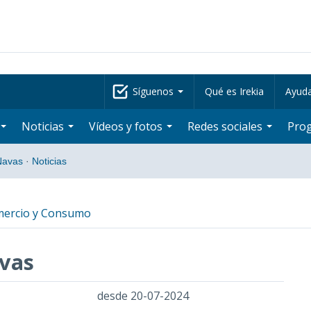
Síguenos
Qué es Irekia
Ayud
Noticias
Vídeos y fotos
Redes sociales
Pro
 Navas
·
Noticias
mercio y Consumo
avas
desde 20-07-2024