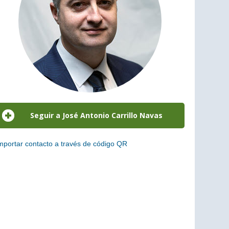
mportar contacto a través de código QR
scanea el siguiente código para añadir este cargo a tus
ontactos (vCard)