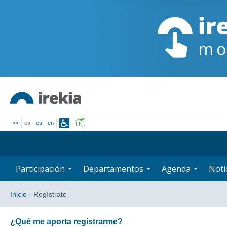
<<
es
eu
en
Participación
Departamentos
Agenda
Noti
Inicio
·
Regístrate
¿Qué me aporta registrarme?