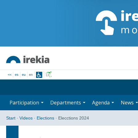
<<
es
eu
en
Participation
Departments
Agenda
News
Start
·
Videos
·
Elections
·
Elecctions 2024