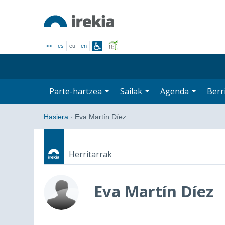
<<
es
eu
en
Parte-hartzea
Sailak
Agenda
Berr
Hasiera
·
Eva Martín Díez
Herritarrak
Eva Martín Díez