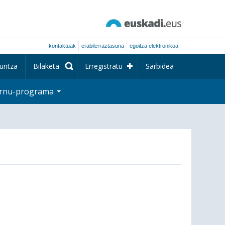
kontaktuak
erabilerraztasuna
egoitza elektronikoa
untza
Bilaketa
Erregistratu
Sarbidea
rnu-programa