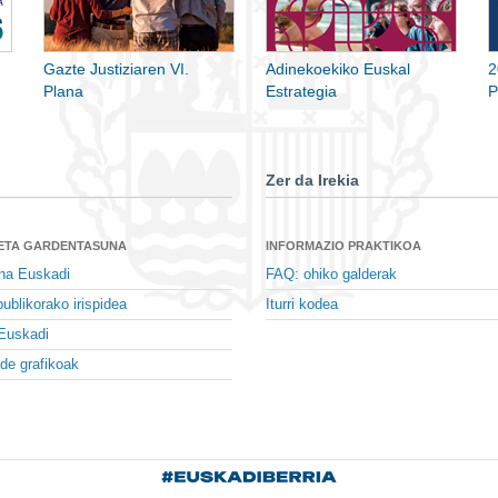
Gazte Justiziaren VI.
Adinekoekiko Euskal
2
Plana
Estrategia
P
Zer da Irekia
 ETA GARDENTASUNA
INFORMAZIO PRAKTIKOA
na Euskadi
FAQ: ohiko galderak
ublikorako irispidea
Iturri kodea
Euskadi
de grafikoak