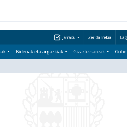
Jarraitu
Zer da Irekia
Lag
iak
Bideoak eta argazkiak
Gizarte-sareak
Gobe