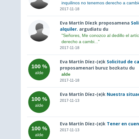
inquilinos no tenemos derecho a cambi
2017-11-18
Eva Martín Díezk proposamena
Sol
alquiler.
argudiatu du
"Señores, Me conozco al dedillo el artí
derecho a cambi..."
2017-11-18
Eva Martín Díez-(e)k
Solicitud de c
100 %
proposamenari buruz bozkatu du
alde
alde
2017-11-18
Eva Martín Díez-(e)k
Nuestra situac
100 %
2017-11-13
alde
Eva Martín Díez-(e)k
Tener en cuent
100 %
2017-11-13
alde