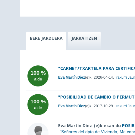
BERE JARDUERA
JARRAITZEN
"CARNET/TXARTELA PARA CERTIFI
100 %
Eva Martín Díez
(e)k.
2026-04-14.
Irakurri Ja
alde
"POSIBILIDAD DE CAMBIO O PERMUT
100 %
Eva Martín Díez
(e)k.
2017-10-29.
Irakurri Ja
alde
Eva Martín Díez-(e)k esan du
POSIB
"
Señores del dpto de Vivienda, Me conozc