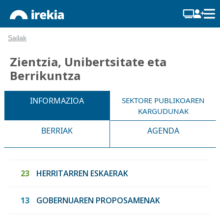
Sailak
Zientzia, Unibertsitate eta
Berrikuntza
INFORMAZIOA
SEKTORE PUBLIKOAREN
KARGUDUNAK
BERRIAK
AGENDA
23
HERRITARREN ESKAERAK
13
GOBERNUAREN PROPOSAMENAK