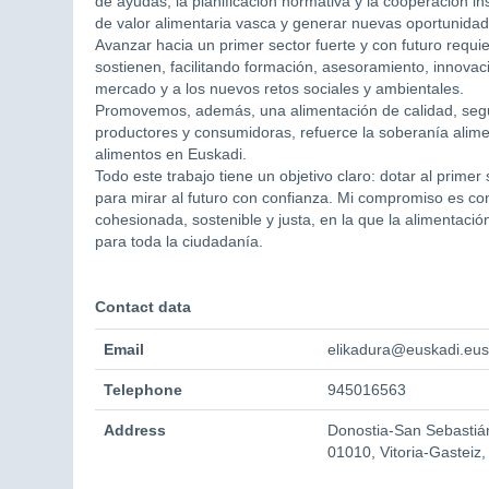
de ayudas, la planificación normativa y la cooperación i
de valor alimentaria vasca y generar nuevas oportunidad
Avanzar hacia un primer sector fuerte y con futuro requ
sostienen, facilitando formación, asesoramiento, innova
mercado y a los nuevos retos sociales y ambientales.
Promovemos, además, una alimentación de calidad, segura
productores y consumidoras, refuerce la soberanía alime
alimentos en Euskadi.
Todo este trabajo tiene un objetivo claro: dotar al primer 
para mirar al futuro con confianza. Mi compromiso es cons
cohesionada, sostenible y justa, en la que la alimentació
para toda la ciudadanía.
Contact data
Email
elikadura@euskadi.eus
Telephone
945016563
Address
Donostia-San Sebastiá
01010, Vitoria-Gasteiz,