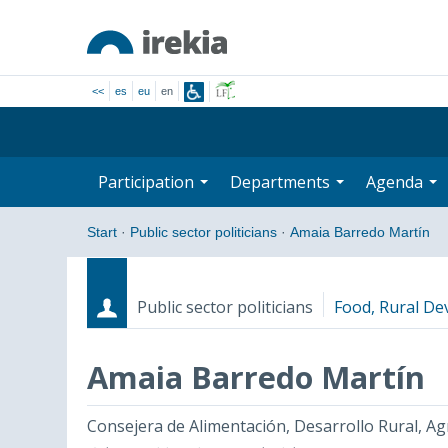
<<
es
eu
en
Participation
Departments
Agenda
Start
·
Public sector politicians
·
Amaia Barredo Martín
Public sector politicians
Food, Rural De
Amaia Barredo Martín
Roles
Start date - End date
Consejera de Alimentación, Desarrollo Rural, Ag