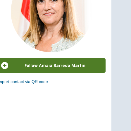
mport contact via QR code
can the following code to add this charge to your
ontacts (vCard)