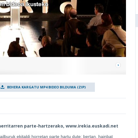
BEHERA KARGATU MP4 BIDEO BILDUMA (ZIP)
u herritarren parte-hartzerako, www.irekia.euskadi.net
ilburuk ekitaldi horretan parte hartu dute; bertan, hainbat