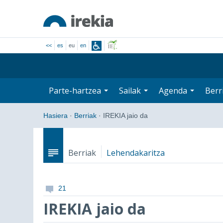
<<
es
eu
en
Parte-hartzea
Sailak
Agenda
Berr
Hasiera
·
Berriak
·
IREKIA jaio da
Berriak
Lehendakaritza
21
IREKIA jaio da