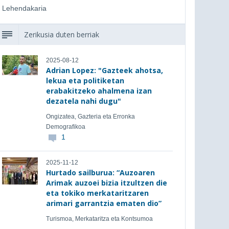
Lehendakaria
Zerikusia duten berriak
2025-08-12
Adrian Lopez: "Gazteek ahotsa,
lekua eta politiketan
erabakitzeko ahalmena izan
dezatela nahi dugu"
Ongizatea, Gazteria eta Erronka
Demografikoa
1
2025-11-12
Hurtado sailburua: “Auzoaren
Arimak auzoei bizia itzultzen die
eta tokiko merkataritzaren
arimari garrantzia ematen dio”
Turismoa, Merkataritza eta Kontsumoa