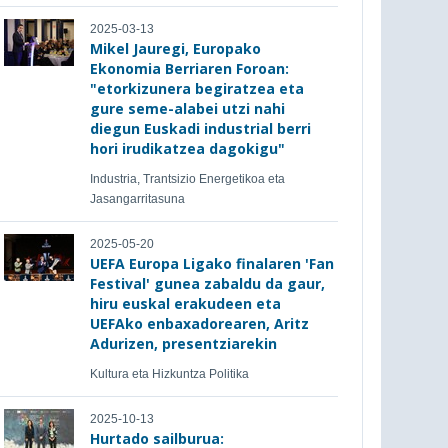
2025-03-13
Mikel Jauregi, Europako
Ekonomia Berriaren Foroan:
"etorkizunera begiratzea eta
gure seme-alabei utzi nahi
diegun Euskadi industrial berri
hori irudikatzea dagokigu"
Industria, Trantsizio Energetikoa eta
Jasangarritasuna
2025-05-20
UEFA Europa Ligako finalaren 'Fan
Festival' gunea zabaldu da gaur,
hiru euskal erakudeen eta
UEFAko enbaxadorearen, Aritz
Adurizen, presentziarekin
Kultura eta Hizkuntza Politika
2025-10-13
Hurtado sailburua: