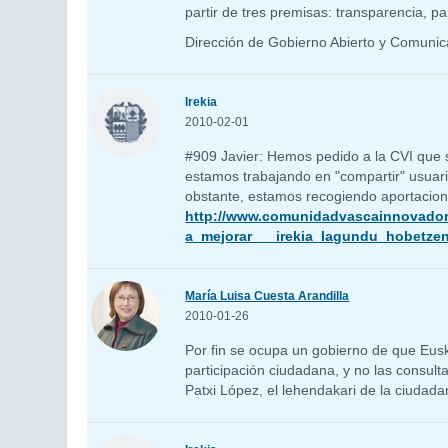
partir de tres premisas: transparencia, pa
Dirección de Gobierno Abierto y Comunic
Irekia
2010-02-01
#909 Javier: Hemos pedido a la CVI que s
estamos trabajando en "compartir" usuar
obstante, estamos recogiendo aportacion
http://www.comunidadvascainnovadore
a_mejorar___irekia_lagundu_hobetze
María Luisa Cuesta Arandilla
2010-01-26
Por fin se ocupa un gobierno de que Eusk
participación ciudadana, y no las consulta
Patxi López, el lehendakari de la ciudada