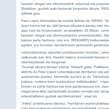
kazetari, blogari eta ziberkazetarik zalantzak eta propo
Ekitaldian, guztiek aulki berberak konpartitu dituzte, I
adibide gisa.
Patxi López lehendakariak honela definitu du IREKIA: "A
duen tresna bat da, aldi berean elkarlana garatu nahi due
gaur hasi da funtzionatzen, arratsaldeko 18:30ean, Lehe
kazetari, blogari eta ziberkazetariren presentziarekin. A
batean parte hartzera; izan ere, IREKIAREN helburuetako 
egotea, era horretan Jaurlaritzaren jardunaren gardent
Lehendakaritzan egindako prentsaurreko horretan, Lehend
sailburuak izan dira. Haiekin batera, eszenatoki berean e
ziberkazetariak eta blogariak.
"Guztiak altuera berean eserita. Mailarik gabe. Politikaria 
definitu du Patxi López Lehendakariak herritarren eta a
azpimarratu duenez, hemendik aurrera ez da "hierarkiari
baikara, norbera bere erantzukizun indibidualekin". Lópe
lortzen ez parte-hartzea eta ezta gardentasuna ere, bain
irisgarriena dela Jaurlaritzatik kontaktu erreala izan d
potentzialtasun guztiak aprobetxatzeko", esan du.
"Irekia" proiektuaren bitartez, "herritarren erantzukidet
nahi bere bulegoan entzerratuta eta errealitatetik urrun 