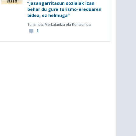
“Jasangarritasun sozialak izan
behar du gure turismo-ereduaren
bidea, ez helmuga”
Turismoa, Merkataritza eta Kontsumoa
1