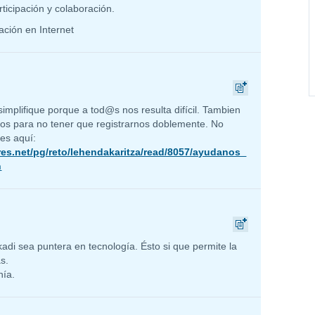
rticipación y colaboración.
ación en Internet
implifique porque a tod@s nos resulta difícil. Tambien
ios para no tener que registrarnos doblemente. No
es aquí:
s.net/pg/reto/lehendakaritza/read/8057/ayudanos_
n
adi sea puntera en tecnología. Ésto si que permite la
s.
nía.