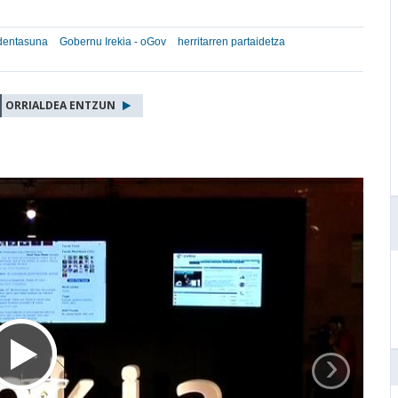
dentasuna
Gobernu Irekia - oGov
herritarren partaidetza
ORRIALDEA ENTZUN
›