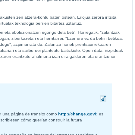
akusten zen atzera-kontu baten ostean. Erlojua zerora iritsita,
irtualak teknologia berrien bitartez uztartuz.
 eta eboluzionatzen egongo dela beti". Horregatik, "zalantzak
ari, ziberkazetari eta herritarrei. "Ezer ere ez da behin betikoa.
i dugu", azpimarratu du. Zalantza horiek prentsaurrekoaren
ariari eta sailburuei planteatu baitizkiete. Open data, irizpideak
ritzaren erantzute-ahalmena izan dira galderen eta erantzunen
ear una página de transito como
http://change.gov/;
es
scribiesen cómo querían construir la futura