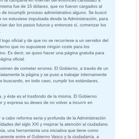
en la campaña en Internet del entonces candidato a
 misma fue de 15 dólares, que no fueron cargados al
 de incumplir proceso administrativo alguno. Se buscó
e no estuviese impulsada desde la Administración, para
ían dar los pasos futuros y entonces sí, comenzar los
.
l logo oficial y de que no se recurriese a un servidor del
terno que no supusiese ningún coste para los
ivo. Es decir, se quiso hacer una página gratuita para
ágina oficial.
eximen de cometer errores. El Gobierno, a través de un
diatamente la página y se puso a trabajar internamente
es buscando, en todo caso, cumplir los estándares,
ía, y éste es el trasfondo de la misma. El Gobierno
or y expresa su deseo de no volver a incurrir en
 a cabo reforma seria y profunda de la Administración
dades del siglo XXI y mejorar la atención al ciudadano.
kia, una herramienta una iniciativa que tiene como
manente entre el Gobierno Vasco y la ciudadanía, a