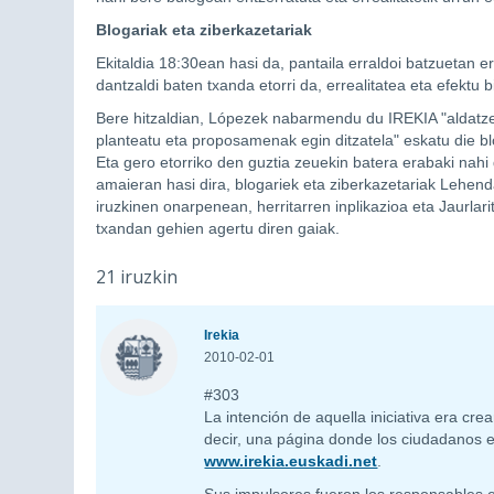
Blogariak eta ziberkazetariak
Ekitaldia 18:30ean hasi da, pantaila erraldoi batzuetan er
dantzaldi baten txanda etorri da, errealitatea eta efektu b
Bere hitzaldian, Lópezek nabarmendu du IREKIA "aldatzen
planteatu eta proposamenak egin ditzatela" eskatu die blog
Eta gero etorriko den guztia zeuekin batera erabaki nah
amaieran hasi dira, blogariek eta ziberkazetariak Lehendak
iruzkinen onarpenean, herritarren inplikazioa eta Jaurla
txandan gehien agertu diren gaiak.
21 iruzkin
Irekia
2010-02-01
#303
La intención de aquella iniciativa era cr
decir, una página donde los ciudadanos e
www.irekia.euskadi.net
.