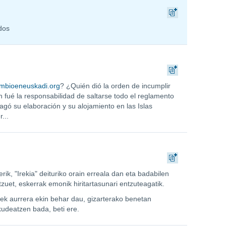
dos
mbioeneuskadi.org
? ¿Quién dió la orden de incumplir
 fué la responsabilidad de saltarse todo el reglamento
agó su elaboración y su alojamiento en las Islas
...
ik, "Irekia" deituriko orain erreala dan eta badabilen
zuet, eskerrak emonik hiritartasunari entzuteagatik.
nek aurrera ekin behar dau, gizarterako benetan
kudeatzen bada, beti ere.