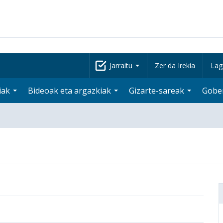
Jarraitu
Zer da Irekia
Lag
iak
Bideoak eta argazkiak
Gizarte-sareak
Gobe