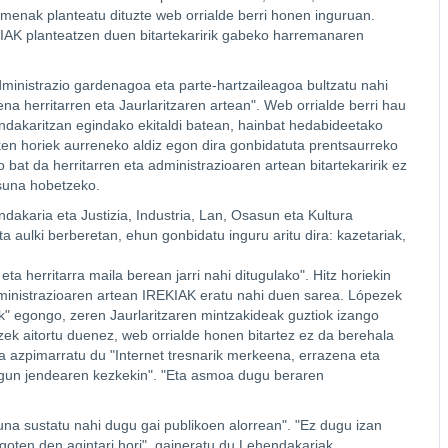
samenak planteatu dituzte web orrialde berri honen inguruan.
REKIAK planteatzen duen bitartekaririk gabeko harremanaren
dministrazio gardenagoa eta parte-hartzaileagoa bultzatu nahi
na herritarren eta Jaurlaritzaren artean". Web orrialde berri hau
ndakaritzan egindako ekitaldi batean, hainbat hedabideetako
zken horiek aurreneko aldiz egon dira gonbidatuta prentsaurreko
bat da herritarren eta administrazioaren artean bitartekaririk ez
asuna hobetzeko.
akaria eta Justizia, Industria, Lan, Osasun eta Kultura
ta aulki berberetan, ehun gonbidatu inguru aritu dira: kazetariak,
eta herritarra maila berean jarri nahi ditugulako". Hitz horiekin
dministrazioaren artean IREKIAK eratu nahi duen sarea. Lópezek
k" egongo, zeren Jaurlaritzaren mintzakideak guztiok izango
zek aitortu duenez, web orrialde honen bitartez ez da berehala
a azpimarratu du "Internet tresnarik merkeena, errazena eta
ezagun jendearen kezkekin". "Eta asmoa dugu beraren
asuna sustatu nahi dugu gai publikoen alorrean". "Ez dugu izan
egoten den agintari hori", gaineratu du Lehendakariak.