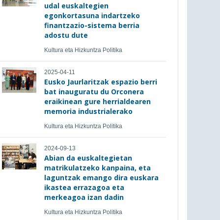
udal euskaltegien
egonkortasuna indartzeko
finantzazio-sistema berria
adostu dute
Kultura eta Hizkuntza Politika
2025-04-11
Eusko Jaurlaritzak espazio berri
bat inauguratu du Orconera
eraikinean gure herrialdearen
memoria industrialerako
Kultura eta Hizkuntza Politika
2024-09-13
Abian da euskaltegietan
matrikulatzeko kanpaina, eta
laguntzak emango dira euskara
ikastea errazagoa eta
merkeagoa izan dadin
Kultura eta Hizkuntza Politika