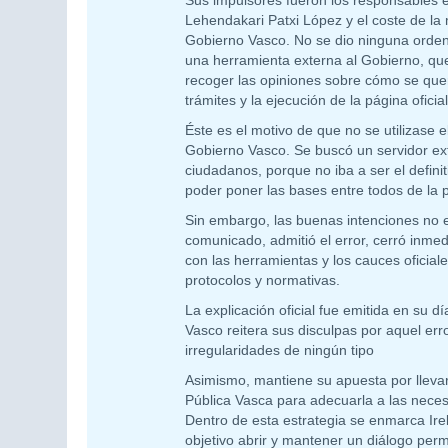
Sus impulsores fueron los responsables 
Lehendakari Patxi López y el coste de la
Gobierno Vasco. No se dio ninguna orden
una herramienta externa al Gobierno, qu
recoger las opiniones sobre cómo se quer
trámites y la ejecución de la página oficial
Éste es el motivo de que no se utilizase e
Gobierno Vasco. Se buscó un servidor ex
ciudadanos, porque no iba a ser el definit
poder poner las bases entre todos de la p
Sin embargo, las buenas intenciones no 
comunicado, admitió el error, cerró inme
con las herramientas y los cauces oficial
protocolos y normativas.
La explicación oficial fue emitida en su d
Vasco reitera sus disculpas por aquel err
irregularidades de ningún tipo
Asimismo, mantiene su apuesta por llevar
Pública Vasca para adecuarla a las necesi
Dentro de esta estrategia se enmarca Ire
objetivo abrir y mantener un diálogo per