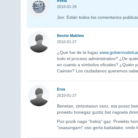
Irekia
2010-01-26
Jon: Están todos los comentarios publica
Nestor Makhno
2010-01-27
¿Qué fue de la fugaz
www.gobiernodelca
todo el proceso administrativo? ¿De quién
en cuanto a símbolos oficiales? ¿Quién p
Caimán? Los ciudadanos queremos saber
Eros
2010-01-27
Benetan, zintzotasun osoz, eta pozez beter
proiektu honegaz guztiz bat nagoela dinot
Poz-pozik nago "Irekia"-gaz. Proiektu ho
"osasungarri" oso gerta baitaitake, ondo 