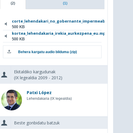
(2)
(1)
corte_lehendakari_no_gobernante_impermeabl...
500 KB
kortea_lehendakaria_irekia_aurkezpena_eu.mp3
500 KB
Behera kargatu audio bilduma (zip)
Ekitaldiko kargudunak
(IX legealdia 2009 - 2012)
Patxi López
Lehendakaria (IX legealdia)
Beste gonbidatu batzuk