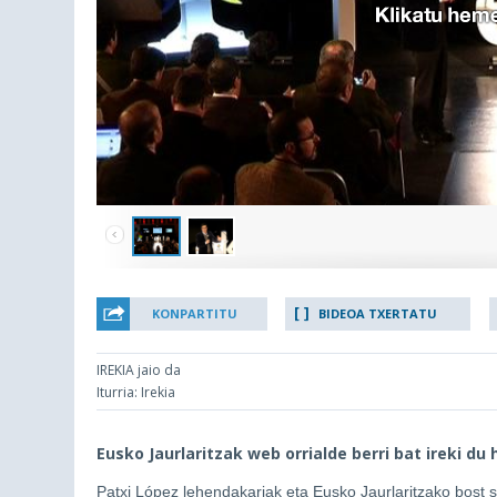
KONPARTITU
BIDEOA TXERTATU
IREKIA jaio da
Iturria: Irekia
Eusko Jaurlaritzak web orrialde berri bat ireki d
Patxi López lehendakariak eta Eusko Jaurlaritzako bost sa