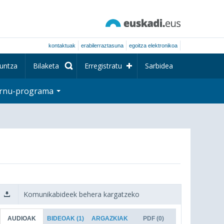
kontaktuak
erabilerraztasuna
egoitza elektronikoa
untza
Bilaketa
Erregistratu
Sarbidea
rnu-programa
Komunikabideek behera kargatzeko
AUDIOAK
BIDEOAK
(1)
ARGAZKIAK
PDF
(0)