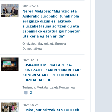
2026-05-14
Nerea Melgosa: "Migrazio eta
Asilorako Europako Itunak nola
eragingo digun ez jakiteak
ziurgabetasuna sortzen du eta
Espainiako estatua gai honetan
utzikeria egiten ari da"
Ongizatea, Gazteria eta Erronka
Demografikoa
2025-12-11
EUSKADIKO MERKATARITZA-
EKINTZAILETZAREN ‘EKIN RETAIL’
KONGRESUAK BERE LEHENENGO
EDIZIOA HASI DU
Turismoa, Merkataritza eta Kontsumoa
2
2026-05-25
Eusko Jaurlaritzak eta EUDELek