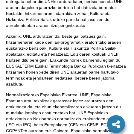
entregatu behar die UNEko arduradunei, bertsio hori eta UNE
arauari dagokion jatorrizko bertsioa bat datozela bermatuz.
Bestalde, hitzarmenaren indarraldian zehar, Kultura eta
Hizkuntza Politika Sailak urteko partida bat jasotzen du
aurrekontuetan arauen itzulpengintzarako.
Azkenik, UNE arduratzen da, beste gai batzuez gain,
hitzarmenaren xede den lan-programatik eratorritako arauen
euskarazko bertsioak, Kultura eta Hizkuntza Politika Sailak
abalatuak, editatu eta hedatzeaz. Edizioaren kostuak UNEk
hartzen ditu bere gain. Erakunde horrek baimendu egiten du
EUSKALTERM Euskal Terminologia Banku Publikoan txertatzea
hitzarmen honen xede diren UNE arauetan barne hartutako
terminoak eta jendartean hedatzea, betiere beren jatorria
azalduta.
Normalizaziorako Espainiako Elkartea, UNE, Espainiako
Estatuan arau teknikoak garatzeaz legez arduratzen den
erakundea da, eta ehun ekonomikoaren eskueran jartzen du
munduko katalogo osatuenetako bat. UNE Espainiako
ordezkaria da Nazioarteko normalizazio-erakundeen aurrean
(ISO eta IEC), baita Europakoen (CEN eta CENELEC) eta
COPANTen aurrean ere. Gainera, Espainiako normalizazio-