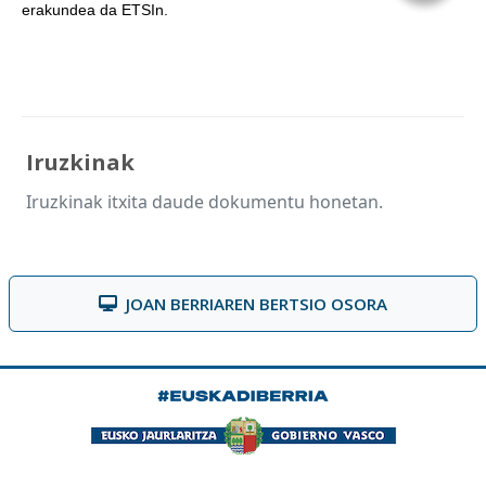
erakundea da ETSIn.
Iruzkinak
Iruzkinak itxita daude dokumentu honetan.
JOAN BERRIAREN BERTSIO OSORA