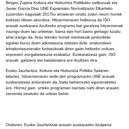
Bingen Zupiria Kultura eta Hizkuntza Politikako sailburuak eta
Javier Garcia Diaz UNE Espainiako Normalizazio Elkarteko
zuzendari nagusiak 2017ko amaieran sinatu zuten neurri horiek
bultzatu dituen akordioa. Hitzarmenaren helburua da ISO
arauak euskarara itzultzeko programa bat garatzea hitzarmenak
iraungo duen lau urteetan, baina epe hori baino gehiago luzatu
ahal izango da. Arau tekniko horiek merkatuak jardunbide
egokiei buruz duen adostasuna islatzen dute, erakundeen
lehiakortasunerako funtsezkoak diren gaiei heltzeko orduan,
enpresen ziurgabetasuna ezabatuz. Euskaratzeaz gain, ISO
arauak galiziera eta katalanaera ere itzultzen dira.
Eusko Jaurlaritza, Kultura eta Hizkuntza Politika Sailaren
bitartez, hitzarmenaren xede den programaren UNE arauak
euskaratzeaz arduratzen da, baita beharrezko eguneraketez
ere. Horrez gain, urteko programan txertatu nahi diren arauen
zerrenda sinatuko da urtean behin.
Ondoren, Eusko Jaurlaritzak arauen euskarazko itzulpena