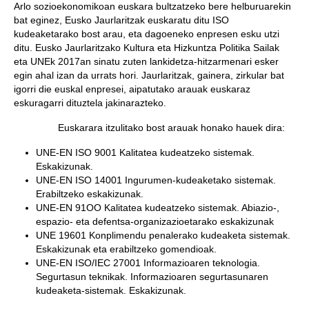
Arlo sozioekonomikoan euskara bultzatzeko bere helburuarekin
bat eginez, Eusko Jaurlaritzak euskaratu ditu ISO
kudeaketarako bost arau, eta dagoeneko enpresen esku utzi
ditu. Eusko Jaurlaritzako Kultura eta Hizkuntza Politika Sailak
eta UNEk 2017an sinatu zuten lankidetza-hitzarmenari esker
egin ahal izan da urrats hori. Jaurlaritzak, gainera, zirkular bat
igorri die euskal enpresei, aipatutako arauak euskaraz
eskuragarri dituztela jakinarazteko.
Euskarara itzulitako bost arauak honako hauek dira:
UNE-EN ISO 9001 Kalitatea kudeatzeko sistemak.
Eskakizunak.
UNE-EN ISO 14001 Ingurumen-kudeaketako sistemak.
Erabiltzeko eskakizunak.
UNE-EN 91OO Kalitatea kudeatzeko sistemak. Abiazio-,
espazio- eta defentsa-organizazioetarako eskakizunak
UNE 19601 Konplimendu penalerako kudeaketa sistemak.
Eskakizunak eta erabiltzeko gomendioak.
UNE-EN ISO/IEC 27001 Informazioaren teknologia.
Segurtasun teknikak. Informazioaren segurtasunaren
kudeaketa-sistemak. Eskakizunak.