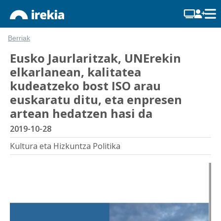
Berriak
Eusko Jaurlaritzak, UNErekin
elkarlanean, kalitatea
kudeatzeko bost ISO arau
euskaratu ditu, eta enpresen
artean hedatzen hasi da
2019-10-28
Kultura eta Hizkuntza Politika