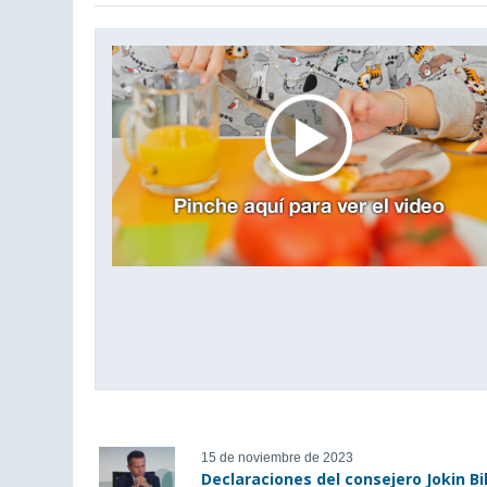
This
is
a
modal
window.
15 de noviembre de 2023
Declaraciones del consejero Jokin B