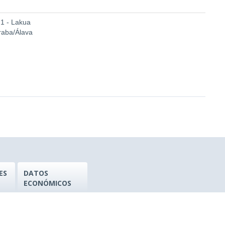
 1 - Lakua
Araba/Álava
ES
DATOS
ECONÓMICOS