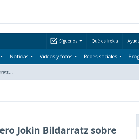
Síguenos
Qué es Irekia
Ayud
Noticias
Vídeos y fotos
Redes sociales
Pro
arratz…
ero Jokin Bildarratz sobre