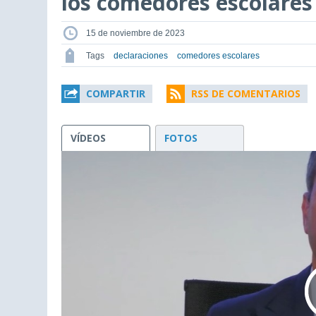
los comedores escolares
15 de noviembre de 2023
Tags
declaraciones
comedores escolares
COMPARTIR
RSS DE COMENTARIOS
VÍDEOS
FOTOS
This
is
a
modal
window.