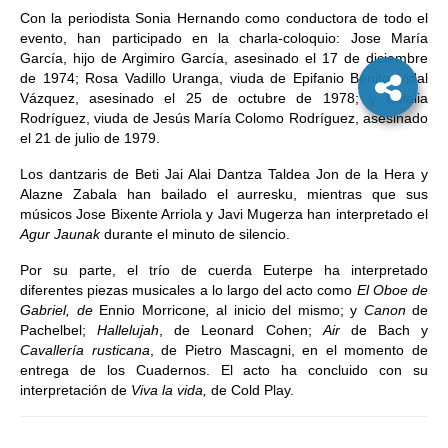
Con la periodista Sonia Hernando como conductora de todo el
evento, han participado en la charla-coloquio: Jose María
García, hijo de Argimiro García, asesinado el 17 de diciembre
de 1974; Rosa Vadillo Uranga, viuda de Epifanio Benito Vidal
Vázquez, asesinado el 25 de octubre de 1978; y Eulalia
Rodríguez, viuda de Jesús María Colomo Rodríguez, asesinado
el 21 de julio de 1979.
Los dantzaris de Beti Jai Alai Dantza Taldea Jon de la Hera y
Alazne Zabala han bailado el aurresku, mientras que sus
músicos Jose Bixente Arriola y Javi Mugerza han interpretado el
Agur Jaunak
durante el minuto de silencio.
Por su parte, el trío de cuerda Euterpe ha interpretado
diferentes piezas musicales a lo largo del acto como
El Oboe de
Gabriel, de
Ennio Morricone
,
al inicio del mismo; y
Canon
de
Pachelbel;
Hallelujah
, de Leonard Cohen;
Air
de Bach y
Cavallería rusticana
, de Pietro Mascagni, en el momento de
entrega de los Cuadernos. El acto ha concluido con su
interpretación de
Viva la vida,
de Cold Play.