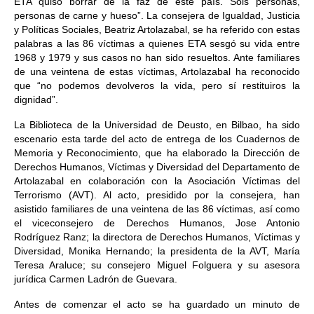
ETA quiso borrar de la faz de este país. Sois personas,
personas de carne y hueso”. La consejera de Igualdad, Justicia
y Políticas Sociales, Beatriz Artolazabal, se ha referido con estas
palabras a las 86 víctimas a quienes ETA sesgó su vida entre
1968 y 1979 y sus casos no han sido resueltos. Ante familiares
de una veintena de estas víctimas, Artolazabal ha reconocido
que “no podemos devolveros la vida, pero sí restituiros la
dignidad”.
La Biblioteca de la Universidad de Deusto, en Bilbao, ha sido
escenario esta tarde del acto de entrega de los Cuadernos de
Memoria y Reconocimiento, que ha elaborado la Dirección de
Derechos Humanos, Víctimas y Diversidad del Departamento de
Artolazabal en colaboración con la Asociación Víctimas del
Terrorismo (AVT). Al acto, presidido por la consejera, han
asistido familiares de una veintena de las 86 víctimas, así como
el viceconsejero de Derechos Humanos, Jose Antonio
Rodríguez Ranz; la directora de Derechos Humanos, Víctimas y
Diversidad, Monika Hernando; la presidenta de la AVT, María
Teresa Araluce; su consejero Miguel Folguera y su asesora
jurídica Carmen Ladrón de Guevara.
Antes de comenzar el acto se ha guardado un minuto de