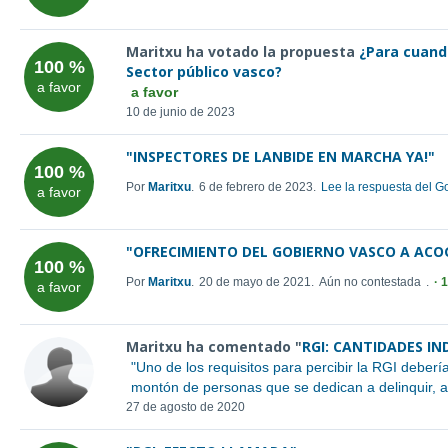
Maritxu ha votado la propuesta
¿Para cuand
100 %
Sector público vasco?
a favor
a favor
10 de junio de 2023
"INSPECTORES DE LANBIDE EN MARCHA YA!"
100 %
Por
Maritxu
.
6 de febrero de 2023.
Lee la respuesta del G
a favor
"OFRECIMIENTO DEL GOBIERNO VASCO A ACO
100 %
Por
Maritxu
.
20 de mayo de 2021.
Aún no contestada
.
1
a favor
Maritxu ha comentado "
RGI: CANTIDADES I
"
Uno de los requisitos para percibir la RGI deb
montón de personas que se dedican a delinquir, 
27 de agosto de 2020