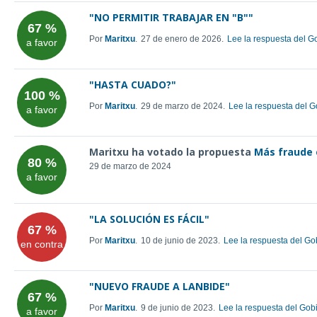
"NO PERMITIR TRABAJAR EN "B""
67 %
Por
Maritxu
.
27 de enero de 2026.
Lee la respuesta del G
a favor
"HASTA CUADO?"
100 %
Por
Maritxu
.
29 de marzo de 2024.
Lee la respuesta del 
a favor
Maritxu ha votado la propuesta
Más fraude 
80 %
29 de marzo de 2024
a favor
"LA SOLUCIÓN ES FÁCIL"
67 %
Por
Maritxu
.
10 de junio de 2023.
Lee la respuesta del Go
en contra
"NUEVO FRAUDE A LANBIDE"
67 %
Por
Maritxu
.
9 de junio de 2023.
Lee la respuesta del Gob
a favor