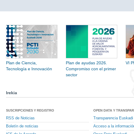
Plan de Ciencia,
Plan de ayudas 2026.
VI P
Tecnología e Innovación
Compromiso con el primer
sector
Irekia
SUSCRIPCIONES Y REGISTRO
OPEN DATA Y TRANSPA
RSS de Noticias
Transparencia Euskadi
Boletín de noticias
Acceso a la informació