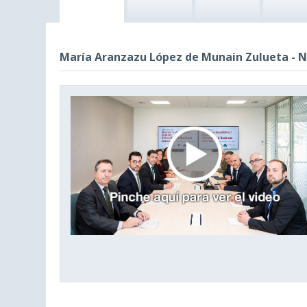
María Aranzazu López de Munain Zulueta - N
This
is
a
modal
window.