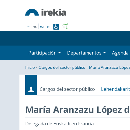
<<
es
eu
en
Participación
Departamentos
Agenda
Inicio
·
Cargos del sector público
·
María Aranzazu López
Cargos del sector público
Lehendakari
María Aranzazu López 
Cargos
Fecha de inicio - Fecha fin
Delegada de Euskadi en Francia