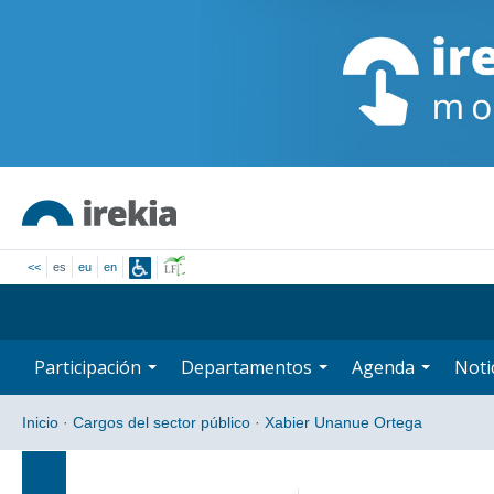
<<
es
eu
en
Participación
Departamentos
Agenda
Noti
Inicio
·
Cargos del sector público
·
Xabier Unanue Ortega