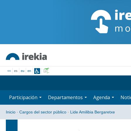
<<
es
eu
en
Participación
Departamentos
Agenda
Noti
Inicio
·
Cargos del sector público
·
Lide Amilibia Bergaretxe