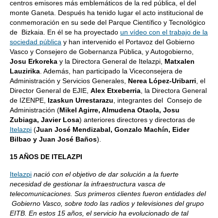
centros emisores más emblemáticos de la red pública, el del
monte Ganeta. Después ha tenido lugar el acto institucional de
conmemoración en su sede del Parque Científico y Tecnológico
de Bizkaia. En él se ha proyectado
un vídeo con el trabajo de la
sociedad pública
y han intervenido el Portavoz del Gobierno
Vasco y Consejero de Gobernanza Pública, y Autogobierno,
Josu Erkoreka
y la Directora General de Itelazpi,
Matxalen
Lauzirika
. Además, han participado la Viceconsejera de
Administración y Servicios Generales,
Nerea López-Uribarri
, el
Director General de EJIE,
Alex Etxeberria
, la Directora General
de IZENPE,
Izaskun Urrestarazu
, integrantes del Consejo de
Administración (
Mikel Agirre, Almudena Otaola, Josu
Zubiaga, Javier Losa
) anteriores directores y directoras de
Itelazpi
(
Juan José Mendizabal,
Gonzalo Machín
,
Eider
Bilbao y
Juan José Baños
).
15 AÑOS DE ITELAZPI
Itelazpi
nació con el objetivo de dar solución a la fuerte
necesidad de gestionar la infraestructura vasca de
telecomunicaciones. Sus primeros clientes fueron entidades del
Gobierno Vasco, sobre todo las radios y televisiones del grupo
EITB. En estos 15 años, el servicio ha evolucionado de tal