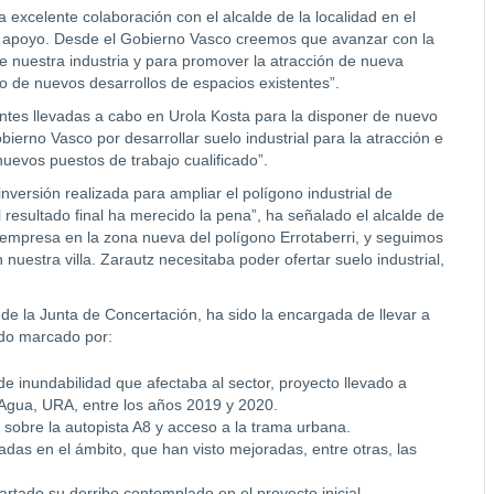
a excelente colaboración con el alcalde de la localidad en el
 y apoyo. Desde el Gobierno Vasco creemos que avanzar con la
de nuestra industria y para promover la atracción de nueva
o de nuevos desarrollos de espacios existentes”.
antes llevadas a cabo en Urola Kosta para la disponer de nuevo
bierno Vasco por desarrollar suelo industrial para la atracción e
 nuevos puestos de trabajo cualificado”.
nversión realizada para ampliar el polígono industrial de
l resultado final ha merecido la pena”, ha señalado el alcalde de
a empresa en la zona nueva del polígono Errotaberri, y seguimos
nuestra villa. Zarautz necesitaba poder ofertar suelo industrial,
 de la Junta de Concertación, ha sido la encargada de llevar a
ado marcado por:
de inundabilidad que afectaba al sector, proyecto llevado a
 Agua, URA, entre los años 2019 y 2020.
e sobre la autopista A8 y acceso a la trama urbana.
das en el ámbito, que han visto mejoradas, entre otras, las
cartado su derribo contemplado en el proyecto inicial.