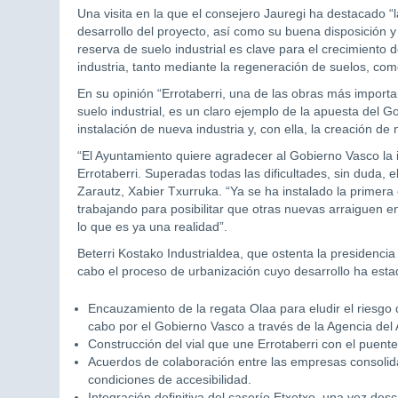
Una visita en la que el consejero Jauregi ha destacado “l
desarrollo del proyecto, así como su buena disposición
reserva de suelo industrial es clave para el crecimiento 
industria, tanto mediante la regeneración de suelos, com
En su opinión “Errotaberri, una de las obras más import
suelo industrial, es un claro ejemplo de la apuesta del Go
instalación de nueva industria y, con ella, la creación de
“El Ayuntamiento quiere agradecer al Gobierno Vasco la i
Errotaberri. Superadas todas las dificultades, sin duda, e
Zarautz, Xabier Txurruka. “Ya se ha instalado la primer
trabajando para posibilitar que otras nuevas arraiguen en 
lo que es ya una realidad”.
Beterri Kostako Industrialdea, que ostenta la presidencia
cabo el proceso de urbanización cuyo desarrollo ha est
Encauzamiento de la regata Olaa para eludir el riesgo 
cabo por el Gobierno Vasco a través de la Agencia del
Construcción del vial que une Errotaberri con el puent
Acuerdos de colaboración entre las empresas consolida
condiciones de accesibilidad.
Integración definitiva del caserío Etxetxo, una vez des