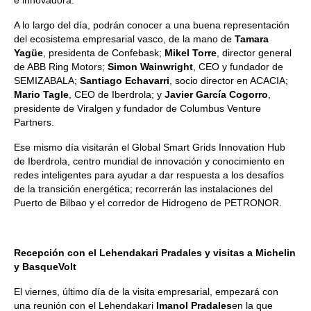
e innovadora.
A lo largo del día, podrán conocer a una buena representación
del ecosistema empresarial vasco, de la mano de
Tamara
Yagüe
, presidenta de Confebask;
Mikel Torre
, director general
de ABB Ring Motors;
Simon Wainwright
, CEO y fundador de
SEMIZABALA;
Santiago Echavarri
, socio director en ACACIA;
Mario Tagle
, CEO de Iberdrola; y
Javier García Cogorro
,
presidente de Viralgen y fundador de Columbus Venture
Partners.
Ese mismo día visitarán el Global Smart Grids Innovation Hub
de Iberdrola, centro mundial de innovación y conocimiento en
redes inteligentes para ayudar a dar respuesta a los desafíos
de la transición energética; recorrerán las instalaciones del
Puerto de Bilbao y el corredor de Hidrogeno de PETRONOR.
Recepción con el Lehendakari Pradales y visitas a Michelin
y BasqueVolt
El viernes, último día de la visita empresarial, empezará con
una reunión con el Lehendakari
Imanol Pradales
en la que