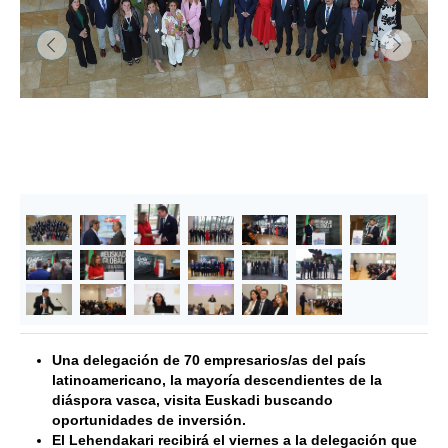
&lsaquo; Anterior
Siguie
Una delegación de 70 empresarios/as del país
latinoamericano, la mayoría descendientes de la
diáspora vasca, visita Euskadi buscando
oportunidades de inversión.
El Lehendakari recibirá el viernes a la delegación que