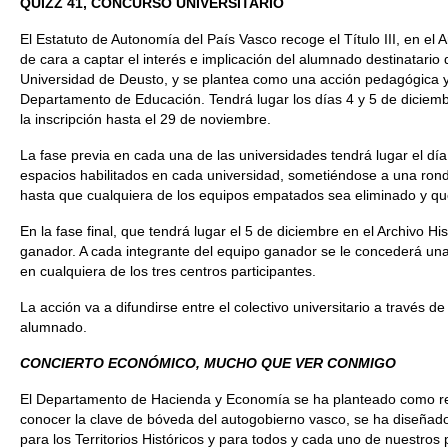
QUIZZ 41, CONCURSO UNIVERSITARIO
El Estatuto de Autonomía del País Vasco recoge el Título III, en e
de cara a captar el interés e implicación del alumnado destinatario
Universidad de Deusto, y se plantea como una acción pedagógica y
Departamento de Educación. Tendrá lugar los días 4 y 5 de diciembr
la inscripción hasta el 29 de noviembre.
La fase previa en cada una de las universidades tendrá lugar el dí
espacios habilitados en cada universidad, sometiéndose a una rond
hasta que cualquiera de los equipos empatados sea eliminado y que
En la fase final, que tendrá lugar el 5 de diciembre en el Archivo H
ganador. A cada integrante del equipo ganador se le concederá un
en cualquiera de los tres centros participantes.
La acción va a difundirse entre el colectivo universitario a través 
alumnado.
CONCIERTO ECONÓMICO, MUCHO QUE VER CONMIGO
El Departamento de Hacienda y Economía se ha planteado como reto 
conocer la clave de bóveda del autogobierno vasco, se ha diseñad
para los Territorios Históricos y para todos y cada uno de nuestros