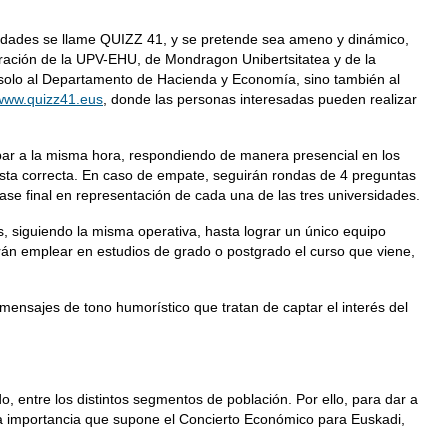
ersidades se llame QUIZZ 41, y se pretende sea ameno y dinámico,
aboración de la UPV-EHU, de Mondragon Unibertsitatea y de la
 solo al Departamento de Hacienda y Economía, sino también al
www.quizz41.eus
, donde las personas interesadas pueden realizar
ipar a la misma hora, respondiendo de manera presencial en los
esta correcta. En caso de empate, seguirán rondas de 4 preguntas
e final en representación de cada una de las tres universidades.
as, siguiendo la misma operativa, hasta lograr un único equipo
án emplear en estudios de grado o postgrado el curso que viene,
s mensajes de tono humorístico que tratan de captar el interés del
 entre los distintos segmentos de población. Por ello, para dar a
la importancia que supone el Concierto Económico para Euskadi,