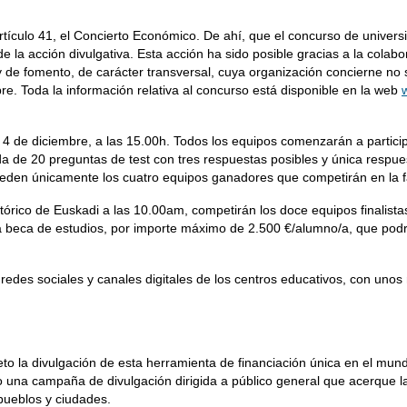
l Artículo 41, el Concierto Económico. De ahí, que el concurso de univ
 de la acción divulgativa. Esta acción ha sido posible gracias a la col
 de fomento, de carácter transversal, cuya organización concierne no
e. Toda la información relativa al concurso está disponible en la web
a 4 de diciembre, a las 15.00h. Todos los equipos comenzarán a partic
a de 20 preguntas de test con tres respuestas posibles y única respu
den únicamente los cuatro equipos ganadores que competirán en la fas
istórico de Euskadi a las 10.00am, competirán los doce equipos finalist
a beca de estudios, por importe máximo de 2.500 €/alumno/a, que podr
de redes sociales y canales digitales de los centros educativos, con uno
la divulgación de esta herramienta de financiación única en el mundo,
o una campaña de divulgación dirigida a público general que acerque 
 pueblos y ciudades.