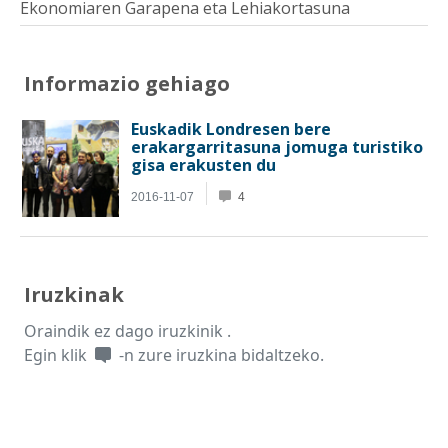
Ekonomiaren Garapena eta Lehiakortasuna
Informazio gehiago
Iruzkinak
Oraindik ez dago iruzkinik .
Egin klik
-n zure iruzkina bidaltzeko.