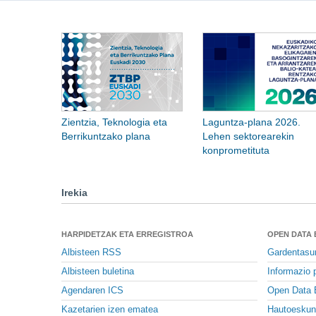
Zientzia, Teknologia eta
Laguntza-plana 2026.
Berrikuntzako plana
Lehen sektorearekin
konprometituta
Irekia
HARPIDETZAK ETA ERREGISTROA
OPEN DATA
Albisteen RSS
Gardentasu
Albisteen buletina
Informazio p
Agendaren ICS
Open Data 
Kazetarien izen ematea
Hautoeskun