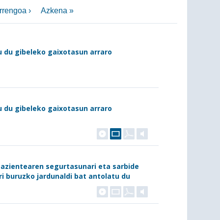
rrengoa ›
Azkena »
u du gibeleko gaixotasun arraro
u du gibeleko gaixotasun arraro
pazientearen segurtasunari eta sarbide
i buruzko jardunaldi bat antolatu du