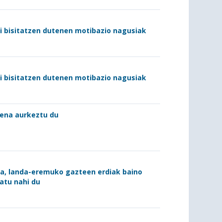
di bisitatzen dutenen motibazio nagusiak
di bisitatzen dutenen motibazio nagusiak
stena aurkeztu du
ra, landa-eremuko gazteen erdiak baino
atu nahi du