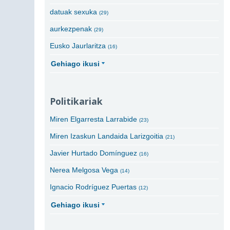
datuak sexuka
(29)
aurkezpenak
(29)
Eusko Jaurlaritza
(16)
Gehiago ikusi
Politikariak
Miren Elgarresta Larrabide
(23)
Miren Izaskun Landaida Larizgoitia
(21)
Javier Hurtado Domínguez
(16)
Nerea Melgosa Vega
(14)
Ignacio Rodríguez Puertas
(12)
Gehiago ikusi