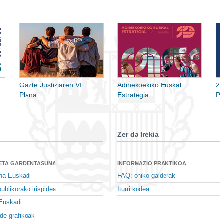
Gazte Justiziaren VI.
Adinekoekiko Euskal
2
Plana
Estrategia
P
Zer da Irekia
 ETA GARDENTASUNA
INFORMAZIO PRAKTIKOA
na Euskadi
FAQ: ohiko galderak
ublikorako irispidea
Iturri kodea
Euskadi
de grafikoak