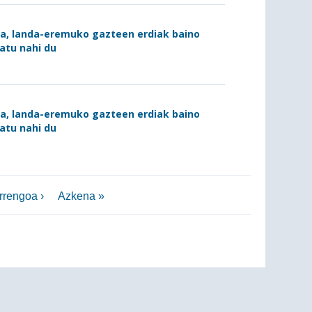
ra, landa-eremuko gazteen erdiak baino
atu nahi du
ra, landa-eremuko gazteen erdiak baino
atu nahi du
rrengoa ›
Azkena »