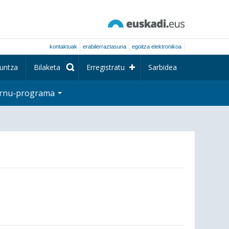
kontaktuak
erabilerraztasuna
egoitza elektronikoa
untza
Bilaketa
Erregistratu
Sarbidea
rnu-programa