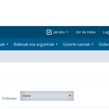
Jarraitu
Zer da Irekia
Lag
iak
Bideoak eta argazkiak
Gizarte-sareak
Gobe
Data
Ordenatu