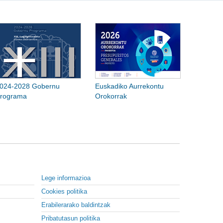
024-2028 Gobernu
Euskadiko Aurrekontu
rograma
Orokorrak
Lege informazioa
Cookies politika
Erabilerarako baldintzak
Pribatutasun politika