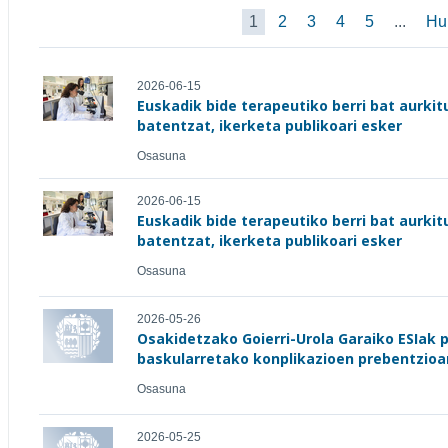
1
2
3
4
5
...
Hu
2026-06-15
Euskadik bide terapeutiko berri bat aurkit
batentzat, ikerketa publikoari esker
Osasuna
2026-06-15
Euskadik bide terapeutiko berri bat aurkit
batentzat, ikerketa publikoari esker
Osasuna
2026-05-26
Osakidetzako Goierri-Urola Garaiko ESIak 
baskularretako konplikazioen prebentzioar
Osasuna
2026-05-25