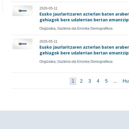
2026-05-11
Eusko Jaurlaritzaren azterlan baten arabe
gehiagok bere udalerrian bertan emantzip
Ongizatea, Gazteria eta Erronka Demografikoa
2026-05-11
Eusko Jaurlaritzaren azterlan baten arabe
gehiagok bere udalerrian bertan emantzip
Ongizatea, Gazteria eta Erronka Demografikoa
1
2
3
4
5
...
Hu