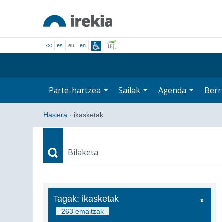
<<
es
eu
en
Parte-hartzea
Sailak
Agenda
Berr
Hasiera
·
ikasketak
Bilaketa
Bilaketa
Tagak: ikasketak
263 emaitzak