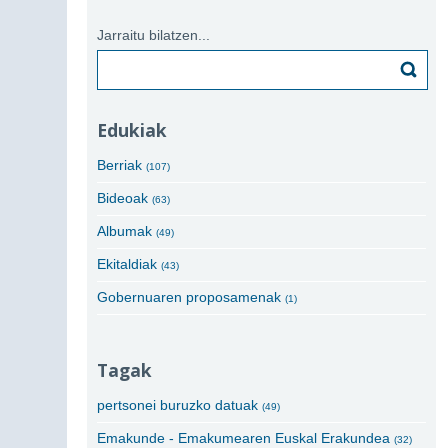
Jarraitu bilatzen...
Bilatu
Edukiak
Berriak
(107)
Bideoak
(63)
Albumak
(49)
Ekitaldiak
(43)
Gobernuaren proposamenak
(1)
Tagak
pertsonei buruzko datuak
(49)
Emakunde - Emakumearen Euskal Erakundea
(32)