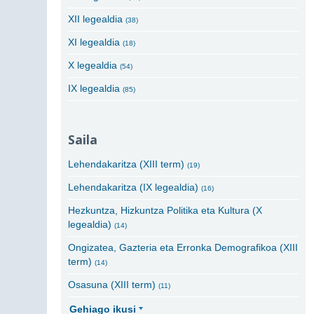
XII legealdia
(38)
XI legealdia
(18)
X legealdia
(54)
IX legealdia
(85)
Saila
Lehendakaritza (XIII term)
(19)
Lehendakaritza (IX legealdia)
(16)
Hezkuntza, Hizkuntza Politika eta Kultura (X
legealdia)
(14)
Ongizatea, Gazteria eta Erronka Demografikoa (XIII
term)
(14)
Osasuna (XIII term)
(11)
Gehiago ikusi