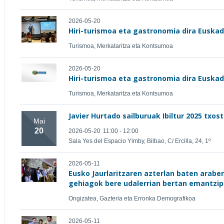
2026-05-20
Hiri-turismoa eta gastronomia dira Euska
Turismoa, Merkataritza eta Kontsumoa
2026-05-20
Hiri-turismoa eta gastronomia dira Euska
Turismoa, Merkataritza eta Kontsumoa
Javier Hurtado sailburuak Ibiltur 2025 txo
Mai
20
2026-05-20
11:00 - 12:00
Sala Yes del Espacio Yimby, Bilbao, C/ Ercilla, 24, 1º
2026-05-11
Eusko Jaurlaritzaren azterlan baten arabe
gehiagok bere udalerrian bertan emantzip
Ongizatea, Gazteria eta Erronka Demografikoa
2026-05-11