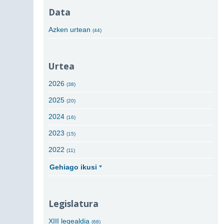
Data
Azken urtean
(44)
Urtea
2026
(38)
2025
(20)
2024
(16)
2023
(15)
2022
(11)
Gehiago ikusi
Legislatura
XIII legealdia
(68)