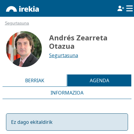
Segurtasuna
Andrés Zearreta
Otazua
Segurtasuna
BERRIAK
AGENDA
INFORMAZIOA
Ez dago ekitaldirik