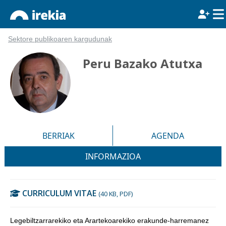
Sektore publikoaren kargudunak
Peru Bazako Atutxa
BERRIAK
AGENDA
INFORMAZIOA
CURRICULUM VITAE
(40 KB, PDF)
Legebiltzarrarekiko eta Arartekoarekiko erakunde-harremanez