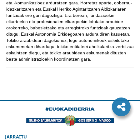
eta -komunikazioez arduratzen gara. Horretaz aparte, gobernu-
idazkaritzaren eta Euskal Herriko Agintaritzaren Aldizkariaren
funtzioak ere guri dagozkigu. Era berean, fundazioekin,
elkarteekin eta profesionalen elkargoekin lotutako araubide
orokorreko, babesletzako eta erregistroko funtzioak gauzatzen
ditugu, Euskal Autonomia Erkidegoaren ardura diren kasuetan.
Tokiko araubideari dagokionez, lege autonomikoek esleitutako
eskumenetan dihardugu; tokiko entitateei aholkularitza-zerbitzua
eskaintzen diegu, eta tokiko araubidean eskumenak dituzten
beste administrazioekin koordinatzen gara.
JARRAITU