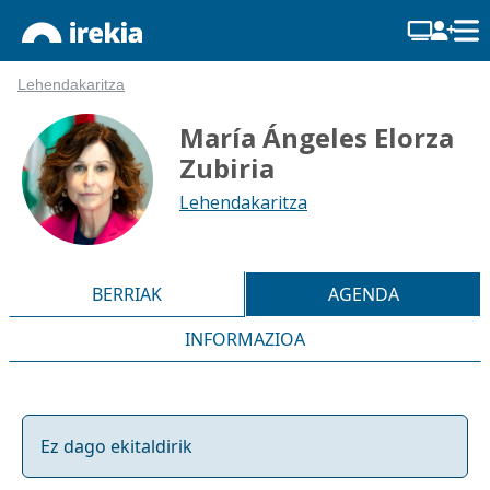
Lehendakaritza
María Ángeles Elorza
Zubiria
Lehendakaritza
BERRIAK
AGENDA
INFORMAZIOA
Ez dago ekitaldirik