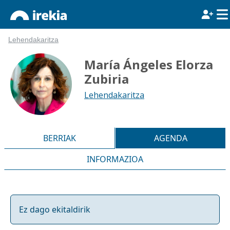
Lehendakaritza
María Ángeles Elorza
Zubiria
Lehendakaritza
BERRIAK
AGENDA
INFORMAZIOA
Ez dago ekitaldirik