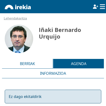
Lehendakaritza
Iñaki Bernardo
Urquijo
BERRIAK
AGENDA
INFORMAZIOA
Ez dago ekitaldirik