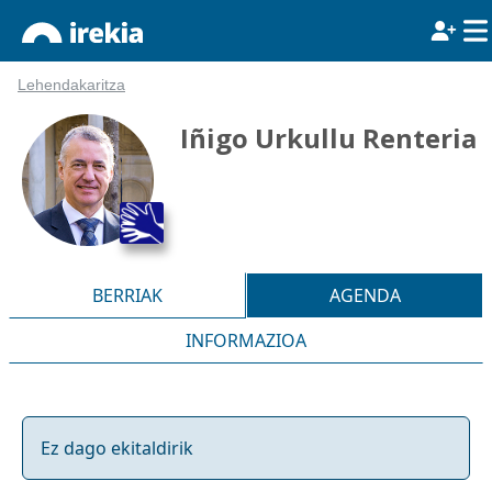
Lehendakaritza
Iñigo Urkullu Renteria
BERRIAK
AGENDA
INFORMAZIOA
Ez dago ekitaldirik