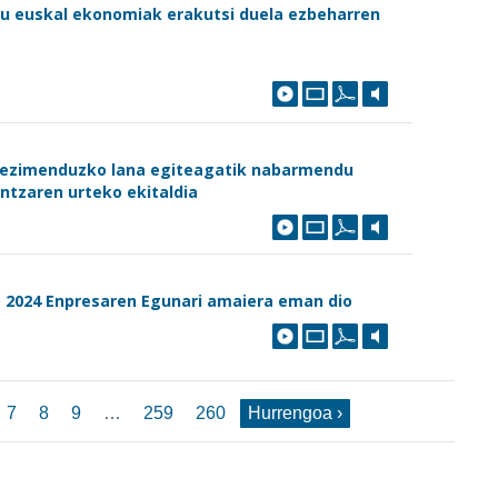
u euskal ekonomiak erakutsi duela ezbeharren
erezimenduzko lana egiteagatik nabarmendu
intzaren urteko ekitaldia
 2024 Enpresaren Egunari amaiera eman dio
7
8
9
…
259
260
Hurrengoa ›