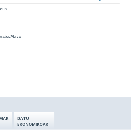
.eus
 Araba/Álava
MAK
DATU
EKONOMIKOAK