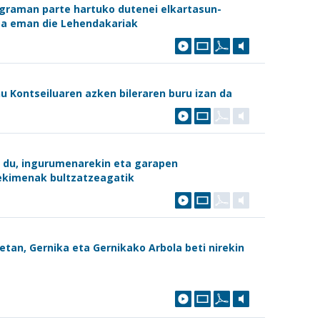
graman parte hartuko dutenei elkartasun-
oa eman die Lehendakariak
u Kontseiluaren azken bileraren buru izan da
o du, ingurumenarekin eta garapen
 ekimenak bultzatzeagatik
tan, Gernika eta Gernikako Arbola beti nirekin