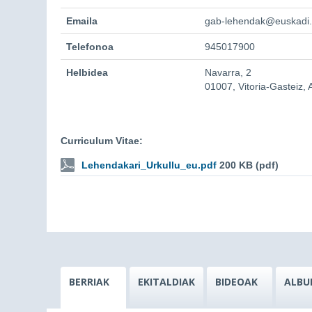
Emaila
gab-lehendak@euskadi
Telefonoa
945017900
Helbidea
Navarra, 2
01007, Vitoria-Gasteiz,
Curriculum Vitae:
Lehendakari_Urkullu_eu.pdf
200 KB (pdf)
BERRIAK
EKITALDIAK
BIDEOAK
ALBU