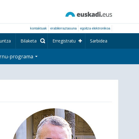
kontaktuak
erabilerraztasuna
egoitza elektronikoa
untza
Bilaketa
Erregistratu
Sarbidea
rnu-programa