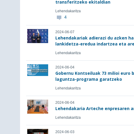
transferitzeko ekitaldian
Lehendakaritza
4
2024-06-07
Lehendakariak adierazi du azken 
lankidetza-eredua indartzea eta ar
Lehendakaritza
2024-06-04
Gobernu Kontseiluak 73 milioi euro 
laguntza-programa garatzeko
Lehendakaritza
2024-06-04
Lehendakaria Arteche enpresaren a
Lehendakaritza
2024-06-03