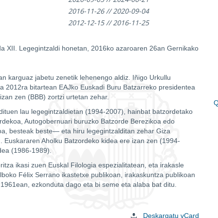
2016-11-26 // 2020-09-04
2012-12-15 // 2016-11-25
 da XII. Legegintzaldi honetan, 2016ko azaroaren 26an Gernikako
karguaz jabetu zenetik lehenengo aldiz. Iñigo Urkullu
 eta 2012ra bitartean EAJko Euskadi Buru Batzarreko presidentea
izan zen (BBB) zortzi urtetan zehar.
Q
 dituen lau legegintzaldietan (1994-2007), hainbat batzordetako
E
ordekoa, Autogobernuari buruzko Batzorde Berezikoa edo
g
, besteak beste— eta hiru legegintzalditan zehar Giza
. Euskararen Aholku Batzordeko kidea ere izan zen (1994-
idea (1986-1989).
tza ikasi zuen Euskal Filologia espezialitatean, eta irakasle
ilboko Félix Serrano ikastetxe publikoan, irakaskuntza publikoan
a 1961ean, ezkonduta dago eta bi seme eta alaba bat ditu.
Deskargatu vCard