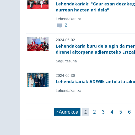
Lehendakariak: "Gaur esan dezakeg
aurrean hazten ari dela"
Lehendakaritza
2
2024-06-02
Lehendakaria buru dela egin da m
direnei aitorpena adierazteko Ertza
Segurtasuna
2024-05-30
Lehendakariak ADEGIk antolatutako
Lehendakaritza
‹ Aurrekoa
1
2
3
4
5
6