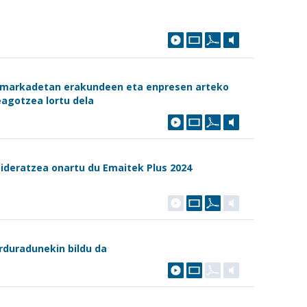
hamarkadetan erakundeen eta enpresen arteko
eagotzea lortu dela
bideratzea onartu du Emaitek Plus 2024
rduradunekin bildu da