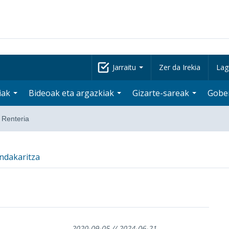
Jarraitu
Zer da Irekia
Lag
iak
Bideoak eta argazkiak
Gizarte-sareak
Gobe
u Renteria
ndakaritza
2020-09-05 // 2024-06-21