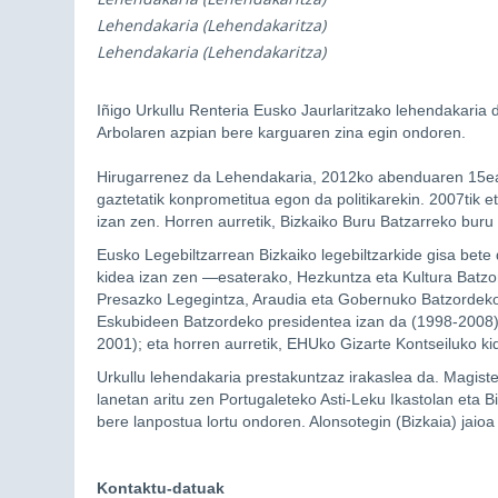
Lehendakaria (Lehendakaritza)
Lehendakaria (Lehendakaritza)
Iñigo Urkullu Renteria Eusko Jaurlaritzako lehendakaria
Arbolaren azpian bere karguaren zina egin ondoren.
Hirugarrenez da Lehendakaria, 2012ko abenduaren 15ean 
gaztetatik konprometitua egon da politikarekin. 2007tik
izan zen. Horren aurretik, Bizkaiko Buru Batzarreko buru 
Eusko Legebiltzarrean Bizkaiko legebiltzarkide gisa bete
kidea izan zen —esaterako, Hezkuntza eta Kultura Batz
Presazko Legegintza, Araudia eta Gobernuko Batzordekoa
Eskubideen Batzordeko presidentea izan da (1998-2008)
2001); eta horren aurretik, EHUko Gizarte Kontseiluko k
Urkullu lehendakaria prestakuntzaz irakaslea da. Magisteri
lanetan aritu zen Portugaleteko Asti-Leku Ikastolan eta B
bere lanpostua lortu ondoren. Alonsotegin (Bizkaia) jaio
Kontaktu-datuak