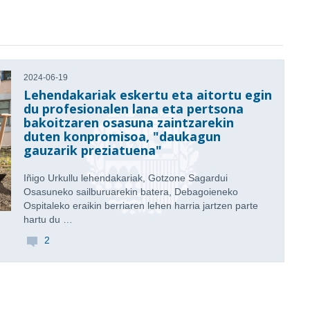
2024-06-19
Lehendakariak eskertu eta aitortu egin
du profesionalen lana eta pertsona
bakoitzaren osasuna zaintzarekin
duten konpromisoa, "daukagun
gauzarik preziatuena"
Iñigo Urkullu lehendakariak, Gotzone Sagardui
Osasuneko sailburuarekin batera, Debagoieneko
Ospitaleko eraikin berriaren lehen harria jartzen parte
hartu du …
2