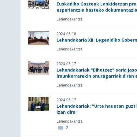
Euskadiko Gazteak Lankidetzan pro
esperientzia hasteko dokumentazi
Lehendakaritza
2024-06-18
Lehendakaria XII. Legealdiko Gobern
Lehendakaritza
2024-06-17
Lehendakariak "Bihotzez" saria jas
iraunkorrarekin onuragarriak diren
Lehendakaritza
2024-06-17
Lehendakariak: "Urte hauetan guztie
izan dira"
Lehendakaritza
2