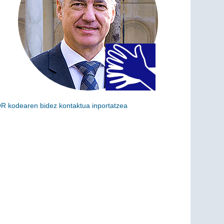
R kodearen bidez kontaktua inportatzea
skaneatu ondoko kodea kargu hau zure kontaktuei
ehitzeko (vCard)