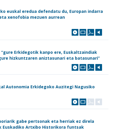
eko euskal eredua defendatu du, Europan indarra
 eta xenofobia mezuen aurrean
“gure Erkidegotik kanpo ere, Euskaltzaindiak
ure hizkuntzaren aniztasunari eta batasunari”
skal Autonomia Erkidegoko Auzitegi Nagusiko
iarik gabe pertsonak eta herriak ez direla
ik Euskadiko Artxibo Historikora funtsak