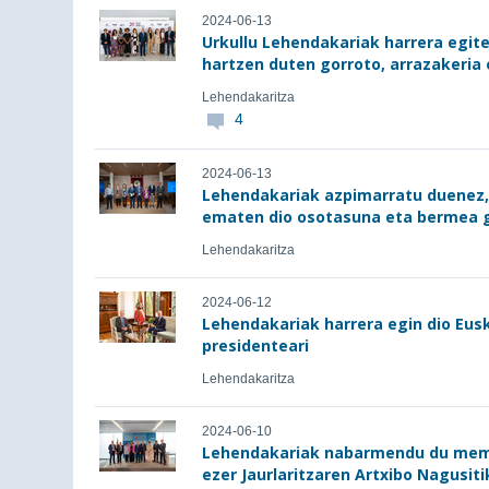
2024-06-13
Urkullu Lehendakariak harrera egit
hartzen duten gorroto, arrazakeria
Lehendakaritza
4
2024-06-13
Lehendakariak azpimarratu duenez, 
ematen dio osotasuna eta bermea g
Lehendakaritza
2024-06-12
Lehendakariak harrera egin dio Eu
presidenteari
Lehendakaritza
2024-06-10
Lehendakariak nabarmendu du memor
ezer Jaurlaritzaren Artxibo Nagusit