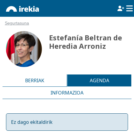
Segurtasuna
Estefanía Beltran de
Heredia Arroniz
BERRIAK
AGENDA
INFORMAZIOA
Ez dago ekitaldirik