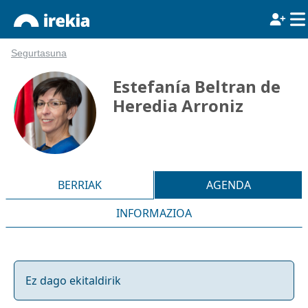
Segurtasuna
Estefanía Beltran de
Heredia Arroniz
BERRIAK
AGENDA
INFORMAZIOA
Ez dago ekitaldirik