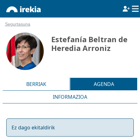
Segurtasuna
Estefanía Beltran de
Heredia Arroniz
BERRIAK
AGENDA
INFORMAZIOA
Ez dago ekitaldirik