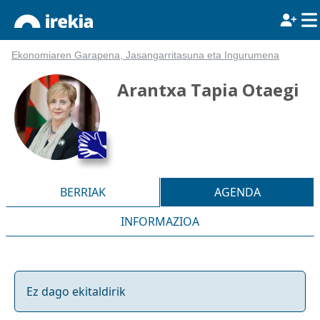
Ekonomiaren Garapena, Jasangarritasuna eta Ingurumena
Arantxa Tapia Otaegi
BERRIAK
AGENDA
INFORMAZIOA
Ez dago ekitaldirik