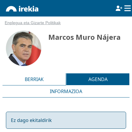
Enplegua eta Gizarte Politikak
Marcos Muro Nájera
BERRIAK
AGENDA
INFORMAZIOA
Ez dago ekitaldirik