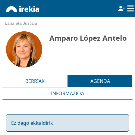
Lana eta Justizia
Amparo López Antelo
BERRIAK
AGENDA
INFORMAZIOA
Ez dago ekitaldirik