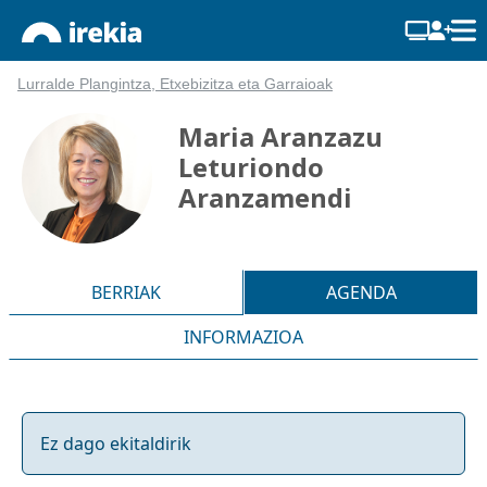
Lurralde Plangintza, Etxebizitza eta Garraioak
Maria Aranzazu
Leturiondo
Aranzamendi
BERRIAK
AGENDA
INFORMAZIOA
Ez dago ekitaldirik