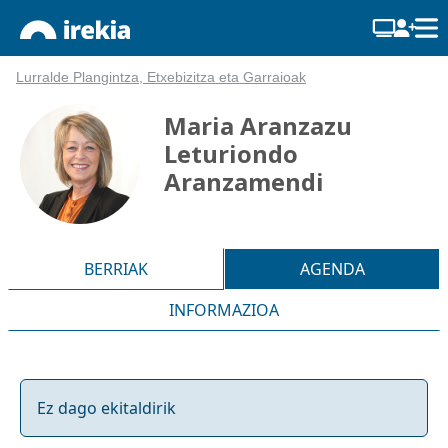
Lurralde Plangintza, Etxebizitza eta Garraioak
Maria Aranzazu
Leturiondo
Aranzamendi
BERRIAK
AGENDA
INFORMAZIOA
Ez dago ekitaldirik