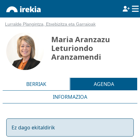
Lurralde Plangintza, Etxebizitza eta Garraioak
Maria Aranzazu
Leturiondo
Aranzamendi
BERRIAK
AGENDA
INFORMAZIOA
Ez dago ekitaldirik