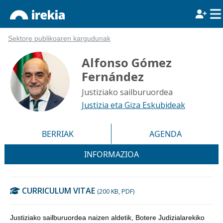
Sektore publikoaren kargudunak
Alfonso Gómez
Fernández
Justiziako sailburuordea
Justizia eta Giza Eskubideak
BERRIAK
AGENDA
INFORMAZIOA
CURRICULUM VITAE
(200 KB, PDF)
Justiziako sailburuordea naizen aldetik, Botere Judizialarekiko