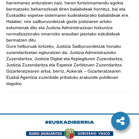
harremanez arduratzen naiz, haren funtzionamendu egokia
bermatzeko beharrezkoak diren baliabideak hornituz, bai eta
Euskadiko espetxe-sistemaren kudeaketarako baliabideak ere.
Halaber, nire sailburuordetzak gazte justiziaren arloko
eskumenak ditu eta Justizia Administrazioan hizkuntza
normalizaziorako oinarrizko araudian jasotako eskubideak
bermatzen ditu.
Gure helburuak lortzeko, Justizia Sailburuordetzak honako
zuzendaritzetan egituratzen da: Justizia Administrazioko
Zuzendaritza, Justizia Digital eta Azpiegituren Zuzendaritza,
Justizia Zuzendaritza eta Espetxe Zerbitzuen Zuzendaritza.
Gizarteratzearen arloa, berriz, Aukerak – Gizarteratzearen
Euskal Agentzia zuzenbide pribatuko erakunde publikoari
dagokio.