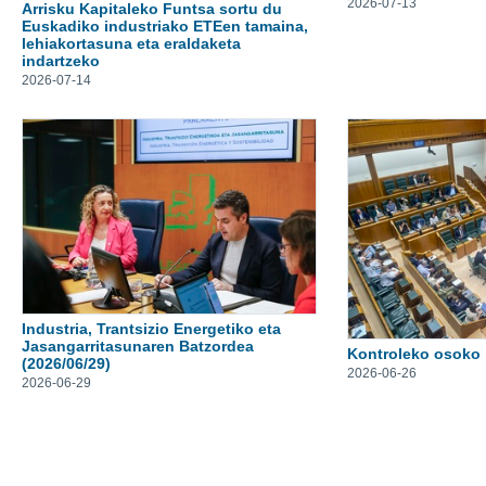
2026-07-13
Arrisku Kapitaleko Funtsa sortu du
Euskadiko industriako ETEen tamaina,
lehiakortasuna eta eraldaketa
indartzeko
2026-07-14
Industria, Trantsizio Energetiko eta
Jasangarritasunaren Batzordea
Kontroleko osoko b
(2026/06/29)
2026-06-26
2026-06-29