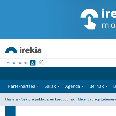
<<
es
eu
en
Parte-hartzea
Sailak
Agenda
Berriak
B
Hasiera
·
Sektore publikoaren kargudunak
·
Mikel Jauregi Letemen