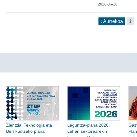
2026-06-18
‹ Aurrekoa
1
Zientzia, Teknologia eta
Laguntza-plana 2026.
Gazt
Berrikuntzako plana
Lehen sektorearekin
Pla