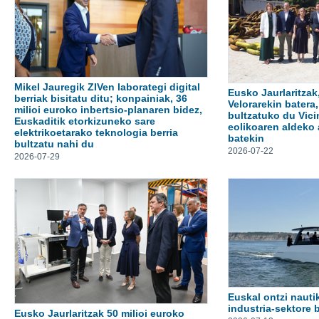
Mikel Jauregik ZIVen laborategi digital
Eusko Jaurlaritzak
berriak bisitatu ditu; konpainiak, 36
Velorarekin batera,
milioi euroko inbertsio-planaren bidez,
bultzatuko du Vici
Euskaditik etorkizuneko sare
eolikoaren aldeko 
elektrikoetarako teknologia berria
batekin
bultzatu nahi du
2026-07-22
2026-07-29
Euskal ontzi nauti
industria-sektore b
Eusko Jaurlaritzak 50 milioi euroko