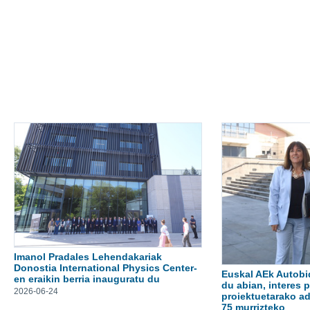
Imanol Pradales Lehendakariak
Donostia International Physics Center-
Euskal AEk Autobid
en eraikin berria inauguratu du
du abian, interes 
2026-06-24
proiektuetarako a
75 murrizteko