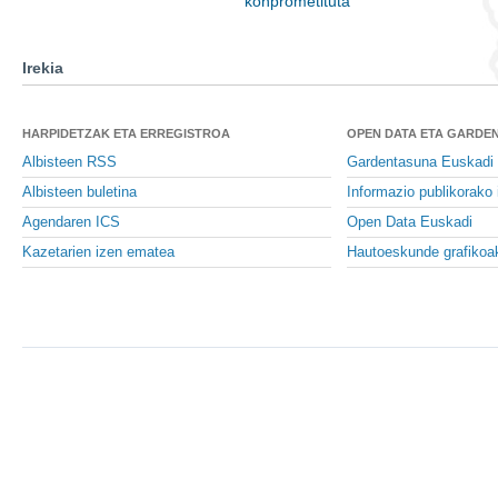
konprometituta
Irekia
HARPIDETZAK ETA ERREGISTROA
OPEN DATA ETA GARDE
Albisteen RSS
Gardentasuna Euskadi
Albisteen buletina
Informazio publikorako 
Agendaren ICS
Open Data Euskadi
Kazetarien izen ematea
Hautoeskunde grafikoa