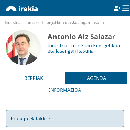
Industria, Trantsizio Energetikoa eta Jasangarritasuna
Antonio Aiz Salazar
Industria, Trantsizio Energetikoa
eta Jasangarritasuna
BERRIAK
AGENDA
INFORMAZIOA
Ez dago ekitaldirik