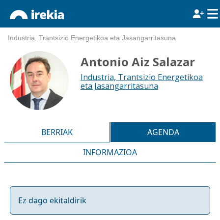
Industria, Trantsizio Energetikoa eta Jasangarritasuna
Antonio Aiz Salazar
Industria, Trantsizio Energetikoa
eta Jasangarritasuna
BERRIAK
AGENDA
INFORMAZIOA
Ez dago ekitaldirik