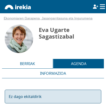
Ekonomiaren Garapena, Jasangarritasuna eta Ingurumena
Eva Ugarte
Sagastizabal
BERRIAK
AGENDA
INFORMAZIOA
Ez dago ekitaldirik