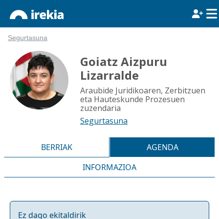
Segurtasuna
Goiatz Aizpuru
Lizarralde
Araubide Juridikoaren, Zerbitzuen
eta Hauteskunde Prozesuen
zuzendaria
Segurtasuna
BERRIAK
AGENDA
INFORMAZIOA
Ez dago ekitaldirik