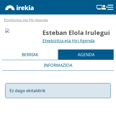
Etxebizitza eta Hiri Agenda
Esteban Elola Irulegui
Etxebizitza eta Hiri Agenda
BERRIAK
AGENDA
INFORMAZIOA
Ez dago ekitaldirik