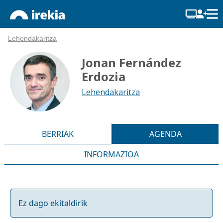
Lehendakaritza
Jonan Fernández
Erdozia
Lehendakaritza
BERRIAK
AGENDA
INFORMAZIOA
Ez dago ekitaldirik