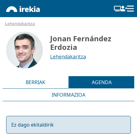
Lehendakaritza
Jonan Fernández
Erdozia
Lehendakaritza
BERRIAK
AGENDA
INFORMAZIOA
Ez dago ekitaldirik