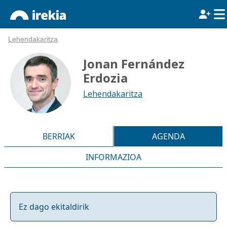
Lehendakaritza
Jonan Fernández
Erdozia
Lehendakaritza
BERRIAK
AGENDA
INFORMAZIOA
Ez dago ekitaldirik