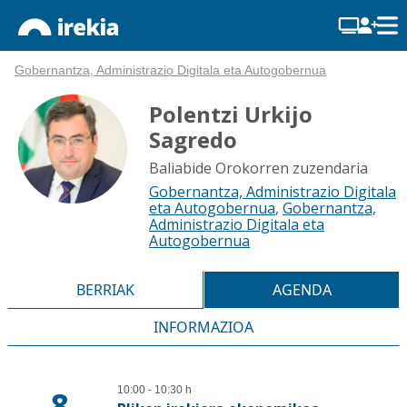
Gobernantza, Administrazio Digitala eta Autogobernua
Polentzi Urkijo
Sagredo
Baliabide Orokorren zuzendaria
Gobernantza, Administrazio Digitala
eta Autogobernua
,
Gobernantza,
Administrazio Digitala eta
Autogobernua
BERRIAK
AGENDA
INFORMAZIOA