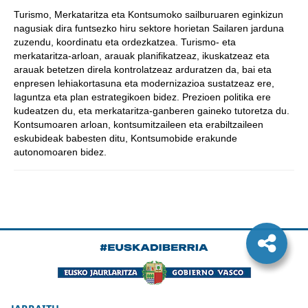
Turismo, Merkataritza eta Kontsumoko sailburuaren eginkizun
nagusiak dira funtsezko hiru sektore horietan Sailaren jarduna
zuzendu, koordinatu eta ordezkatzea. Turismo- eta
merkataritza-arloan, arauak planifikatzeaz, ikuskatzeaz eta
arauak betetzen direla kontrolatzeaz arduratzen da, bai eta
enpresen lehiakortasuna eta modernizazioa sustatzeaz ere,
laguntza eta plan estrategikoen bidez. Prezioen politika ere
kudeatzen du, eta merkataritza-ganberen gaineko tutoretza du.
Kontsumoaren arloan, kontsumitzaileen eta erabiltzaileen
eskubideak babesten ditu, Kontsumobide erakunde
autonomoaren bidez.