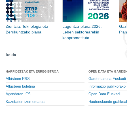
Zientzia, Teknologia eta
Laguntza-plana 2026.
Gazt
Berrikuntzako plana
Lehen sektorearekin
Pla
konprometituta
Irekia
HARPIDETZAK ETA ERREGISTROA
OPEN DATA ETA GARDE
Albisteen RSS
Gardentasuna Euskadi
Albisteen buletina
Informazio publikorako 
Agendaren ICS
Open Data Euskadi
Kazetarien izen ematea
Hautoeskunde grafikoa