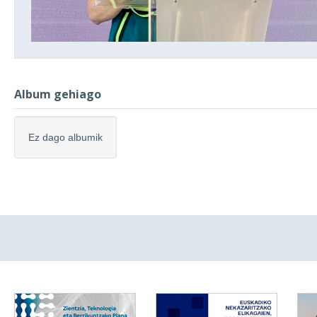
Album gehiago
Ez dago albumik