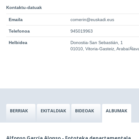
Kontaktu-datuak
Emaila
comerin@euskadi.eus
Telefonoa
945019963
Helbidea
Donostia-San Sebastián, 1
01010, Vitoria-Gasteiz, Araba/Álav
BERRIAK
EKITALDIAK
BIDEOAK
ALBUMAK
Alfonso García Alonso - Fototeka departamentala