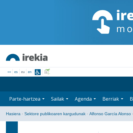
<<
es
eu
en
Parte-hartzea
Sailak
Agenda
Berriak
B
Hasiera
·
Sektore publikoaren kargudunak
·
Alfonso García Alonso